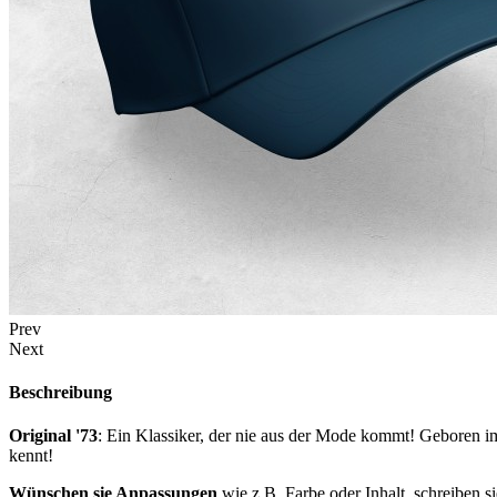
Prev
Next
Beschreibung
Original '73
: Ein Klassiker, der nie aus der Mode kommt! Geboren im 
kennt!
Wünschen sie Anpassungen
wie z.B. Farbe oder Inhalt, schreiben 